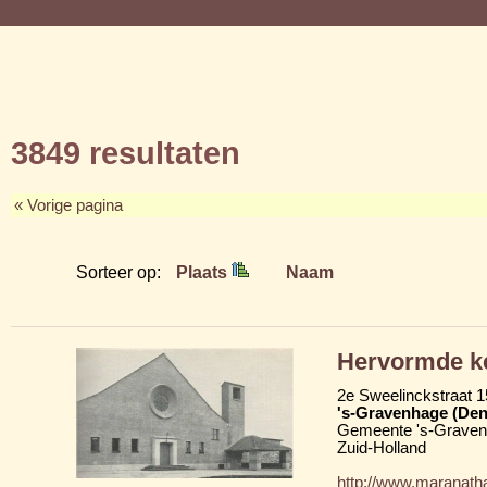
3849 resultaten
« Vorige pagina
Sorteer op:
Plaats
Naam
Hervormde k
2e Sweelinckstraat 1
's-Gravenhage (Den
Gemeente 's-Grave
Zuid-Holland
http://www.maranath