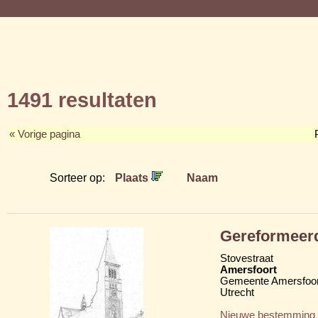
1491 resultaten
« Vorige pagina
Sorteer op:
Plaats
Naam
Gereformeer
Stovestraat
Amersfoort
Gemeente Amersfoor
Utrecht
Nieuwe bestemming