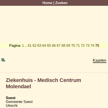
Home
|
Zoeken
Pagina:
1
..
61
62
63
64
65
66
67
68
69
70
71
72
73
74
75
m
Kaarten
Ziekenhuis - Medisch Centrum
Molendael
Soest
Gemeente Soest
Utrecht