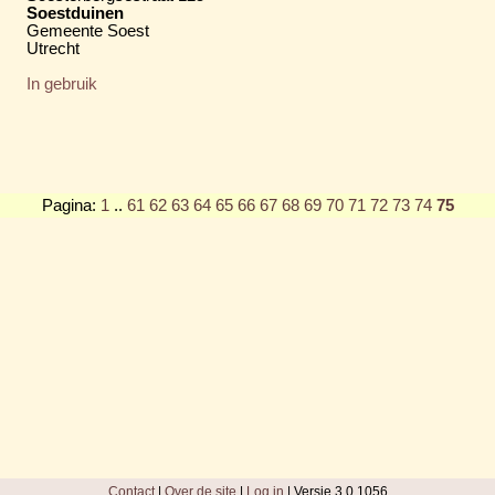
Soestduinen
Gemeente Soest
Utrecht
In gebruik
Pagina:
1
..
61
62
63
64
65
66
67
68
69
70
71
72
73
74
75
Contact
|
Over de site
|
Log in
| Versie 3.0.1056