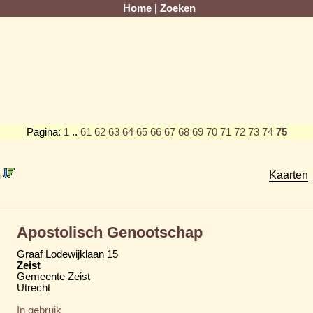
Home
|
Zoeken
Pagina:
1
..
61
62
63
64
65
66
67
68
69
70
71
72
73
74
75
m
Kaarten
Apostolisch Genootschap
Graaf Lodewijklaan 15
Zeist
Gemeente Zeist
Utrecht
In gebruik