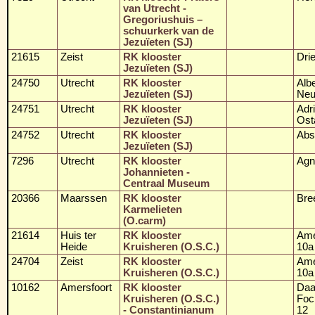
van Utrecht -
Gregoriushuis –
schuurkerk van de
Jezuïeten (SJ)
21615
Zeist
RK klooster
Dri
Jezuïeten (SJ)
24750
Utrecht
RK klooster
Albe
Jezuïeten (SJ)
Neu
24751
Utrecht
RK klooster
Adr
Jezuïeten (SJ)
Ost
24752
Utrecht
RK klooster
Abs
Jezuïeten (SJ)
7296
Utrecht
RK klooster
Agn
Johannieten -
Centraal Museum
20366
Maarssen
RK klooster
Bre
Karmelieten
(O.carm)
21614
Huis ter
RK klooster
Ame
Heide
Kruisheren (O.S.C.)
10a
24704
Zeist
RK klooster
Ame
Kruisheren (O.S.C.)
10a
10162
Amersfoort
RK klooster
Da
Kruisheren (O.S.C.)
Foc
- Constantinianum
12