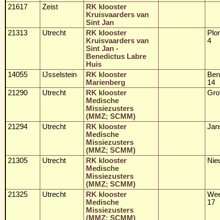
21617
Zeist
RK klooster
Kruisvaarders van
Sint Jan
21313
Utrecht
RK klooster
Plo
Kruisvaarders van
4
Sint Jan -
Benedictus Labre
Huis
14055
IJsselstein
RK klooster
Ben
Marienberg
14
21290
Utrecht
RK klooster
Gro
Medische
Missiezusters
(MMZ; SCMM)
21294
Utrecht
RK klooster
Jan
Medische
Missiezusters
(MMZ; SCMM)
21305
Utrecht
RK klooster
Nie
Medische
Missiezusters
(MMZ; SCMM)
21325
Utrecht
RK klooster
Wee
Medische
17
Missiezusters
(MMZ; SCMM)