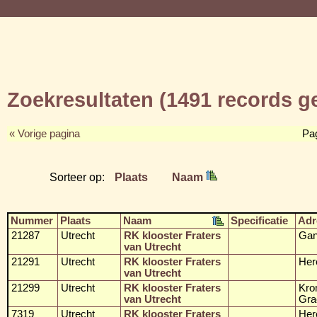
Zoekresultaten (1491 records 
« Vorige pagina
Pa
Sorteer op:
Plaats
Naam
Nummer
Plaats
Naam
Specificatie
Adr
21287
Utrecht
RK klooster Fraters
Gan
van Utrecht
21291
Utrecht
RK klooster Fraters
Her
van Utrecht
21299
Utrecht
RK klooster Fraters
Kro
van Utrecht
Gra
7319
Utrecht
RK klooster Fraters
Her