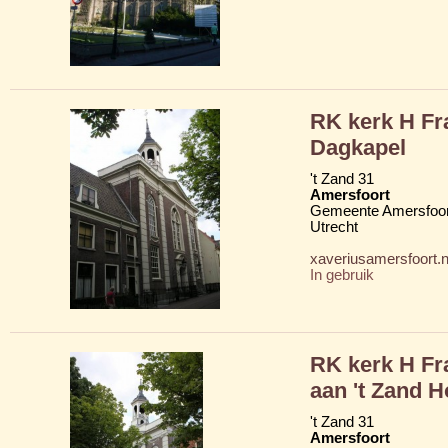
RK kerk H Fr
Dagkapel
't Zand 31
Amersfoort
Gemeente Amersfoor
Utrecht
xaveriusamersfoort.n
In gebruik
RK kerk H Fr
aan 't Zand H
't Zand 31
Amersfoort