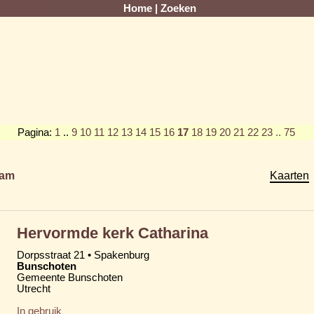
Home
|
Zoeken
Pagina:
1
..
9
10
11
12
13
14
15
16
17
18
19
20
21
22
23
.. 75
am
Kaarten
Hervormde kerk Catharina
Dorpsstraat 21 • Spakenburg
Bunschoten
Gemeente Bunschoten
Utrecht
In gebruik