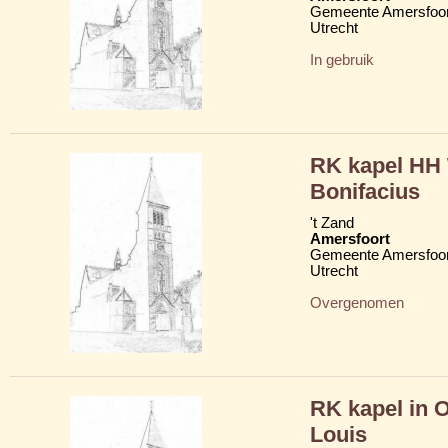
Gemeente Amersfoor
Utrecht
In gebruik
RK kapel HH 
Bonifacius
't Zand
Amersfoort
Gemeente Amersfoor
Utrecht
Overgenomen
RK kapel in O
Louis