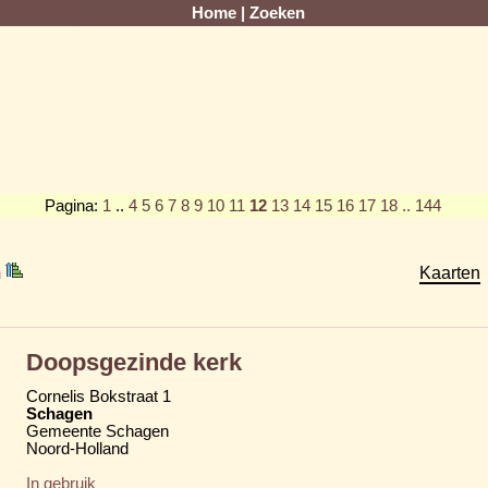
Home
|
Zoeken
Pagina:
1
..
4
5
6
7
8
9
10
11
12
13
14
15
16
17
18
.. 144
m
Kaarten
Doopsgezinde kerk
Cornelis Bokstraat 1
Schagen
Gemeente Schagen
Noord-Holland
In gebruik