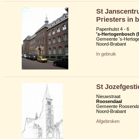
St Janscentr
Priesters in
Papenhulst 4 - 6
's-Hertogenbosch 
Gemeente 's-Hertog
Noord-Brabant
In gebruik
St Jozefgesti
Nieuwstraat
Roosendaal
Gemeente Roosenda
Noord-Brabant
Afgebroken