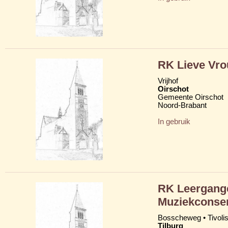
RK Lieve Vro
Vrijhof
Oirschot
Gemeente Oirschot
Noord-Brabant
In gebruik
RK Leergang
Muziekconse
Bosscheweg • Tivolis
Tilburg