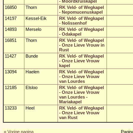
- Moordkruiskapel
16850
Thorn
RK Veld- of Wegkapel
- Nepomucenuskapel
14197
Kessel-Eik
RK Veld- of Wegkapel
- Nolissenhof
14893
Merselo
RK Veld- of Wegkapel
- Odakapel
16851
Thorn
RK Veld- of Wegkapel
- Onze Lieve Vrouw in
Rust
11427
Bunde
RK Veld- of Wegkapel
- Onze Lieve Vrouw
kapel
13094
Haelen
RK Veld- of Wegkapel
- Onze Lieve Vrouw
van Lourdes
12185
Elsloo
RK Veld- of Wegkapel
- Onze Lieve Vrouw
van Lourdes -
Mariakapel
13233
Heel
RK Veld- of Wegkapel
- Onze Lieve Vrouw
van Rust
« Vorige pagina
Pagin