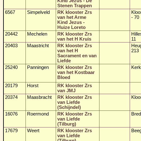
Kind Jezus - De
Stenen Trappen
6567
Simpelveld
RK klooster Zrs
Kloo
van het Arme
- 70
Kind Jezus -
Huize Loreto
20442
Mechelen
RK klooster Zrs
Hill
van het H Kruis
11
20403
Maastricht
RK klooster Zrs
Heug
van het H
213
Sacrament en van
Liefde
25240
Panningen
RK klooster Zrs
Kerk
van het Kostbaar
Bloed
20179
Horst
RK klooster Zrs
van JMJ
20374
Maasbracht
RK klooster Zrs
Kloo
van Liefde
(Schijndel)
16076
Roermond
RK klooster Zrs
Bre
van Liefde
(Tilburg)
17679
Weert
RK klooster Zrs
Beeg
van Liefde
(Tilburg)