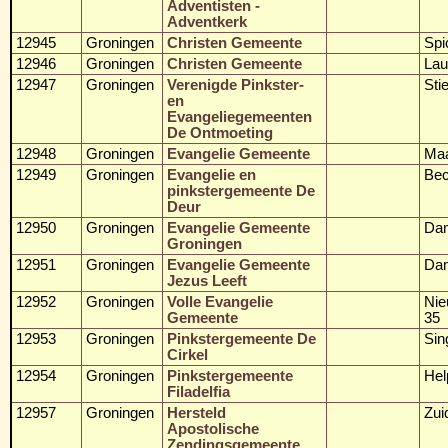
Adventisten -
Adventkerk
12945
Groningen
Christen Gemeente
Spi
12946
Groningen
Christen Gemeente
Lau
12947
Groningen
Verenigde Pinkster-
Sti
en
Evangeliegemeenten
De Ontmoeting
12948
Groningen
Evangelie Gemeente
Maa
12949
Groningen
Evangelie en
Bec
pinkstergemeente De
Deur
12950
Groningen
Evangelie Gemeente
Dam
Groningen
12951
Groningen
Evangelie Gemeente
Dam
Jezus Leeft
12952
Groningen
Volle Evangelie
Nie
Gemeente
35
12953
Groningen
Pinkstergemeente De
Sin
Cirkel
12954
Groningen
Pinkstergemeente
Hel
Filadelfia
12957
Groningen
Hersteld
Zui
Apostolische
Zendingsgemeente