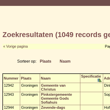
Zoekresultaten (1049 records 
« Vorige pagina
Pa
Sorteer op:
Plaats
Naam
Specificatie
Nummer
Plaats
Naam
Ad
12942
Groningen
Gemeente van
Din
Christus
12943
Groningen
Pinkstergemeente
Sop
Gemeente Gods
Sofiahuis
12944
Groningen
Zevende-dags
Hof