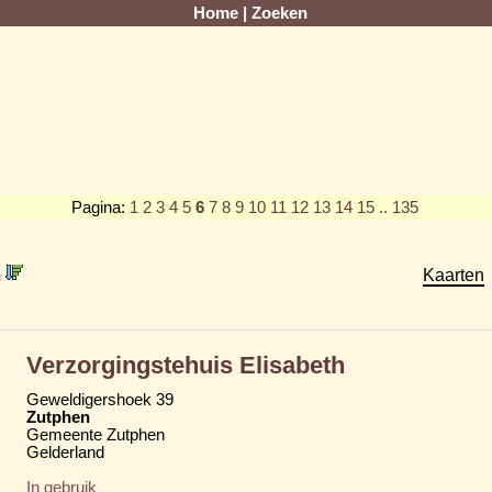
Home
|
Zoeken
Pagina:
1
2
3
4
5
6
7
8
9
10
11
12
13
14
15
.. 135
m
Kaarten
Verzorgingstehuis Elisabeth
Geweldigershoek 39
Zutphen
Gemeente Zutphen
Gelderland
In gebruik