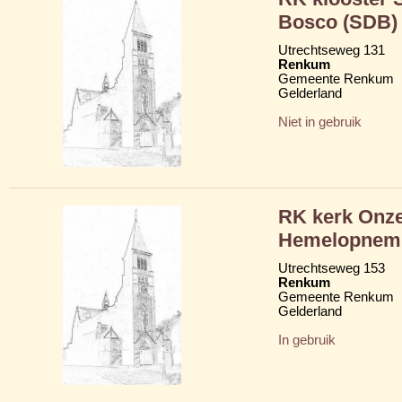
Bosco (SDB)
Utrechtseweg 131
Renkum
Gemeente Renkum
Gelderland
Niet in gebruik
RK kerk Onze
Hemelopnemi
Utrechtseweg 153
Renkum
Gemeente Renkum
Gelderland
In gebruik