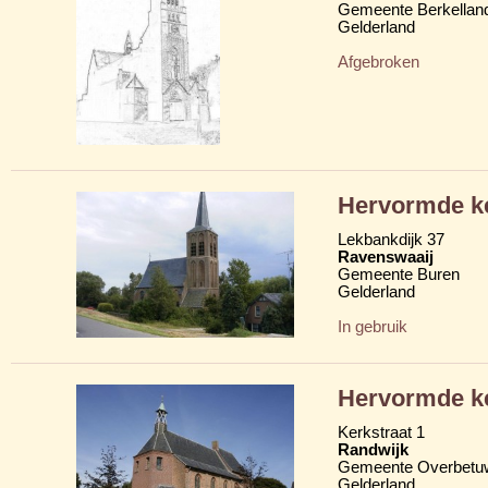
Gemeente Berkellan
Gelderland
Afgebroken
Hervormde ke
Lekbankdijk 37
Ravenswaaij
Gemeente Buren
Gelderland
In gebruik
Hervormde k
Kerkstraat 1
Randwijk
Gemeente Overbetu
Gelderland