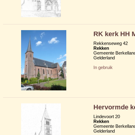
RK kerk HH 
Rekkenseweg 42
Rekken
Gemeente Berkellan
Gelderland
In gebruik
Hervormde k
Lindevoort 20
Rekken
Gemeente Berkellan
Gelderland