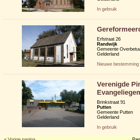
In gebruik
Gereformeer
Erfstraat 26
Randwijk
Gemeente Overbetu
Gelderland
Nieuwe bestemming
Verenigde Pi
Evangeliege
Brinkstraat 91
Putten
Gemeente Putten
Gelderland
In gebruik
« Vorige pagina
Pag