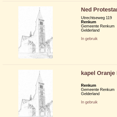
Ned Protesta
Utrechtseweg 119
Renkum
Gemeente Renkum
Gelderland
In gebruik
kapel Oranje
Renkum
Gemeente Renkum
Gelderland
In gebruik