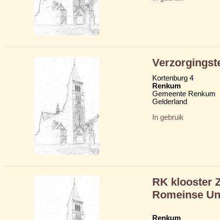
Verzorgingst
Kortenburg 4
Renkum
Gemeente Renkum
Gelderland
In gebruik
RK klooster 
Romeinse Un
Renkum