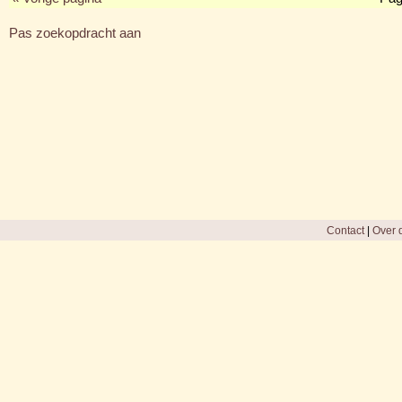
Pas zoekopdracht aan
Contact
|
Over d