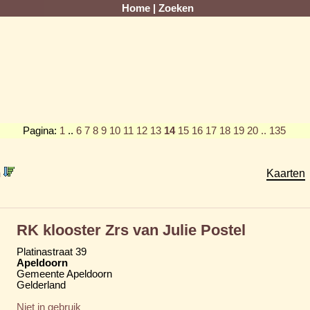
Home
|
Zoeken
Pagina:
1
..
6
7
8
9
10
11
12
13
14
15
16
17
18
19
20
.. 135
m
Kaarten
RK klooster Zrs van Julie Postel
Platinastraat 39
Apeldoorn
Gemeente Apeldoorn
Gelderland
Niet in gebruik