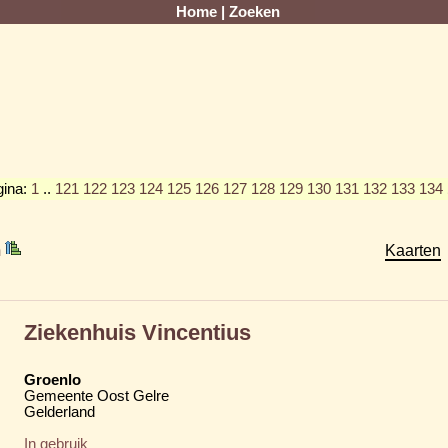
Home
|
Zoeken
gina:
1
..
121
122
123
124
125
126
127
128
129
130
131
132
133
134
m
Kaarten
Ziekenhuis Vincentius
Groenlo
Gemeente Oost Gelre
Gelderland
In gebruik