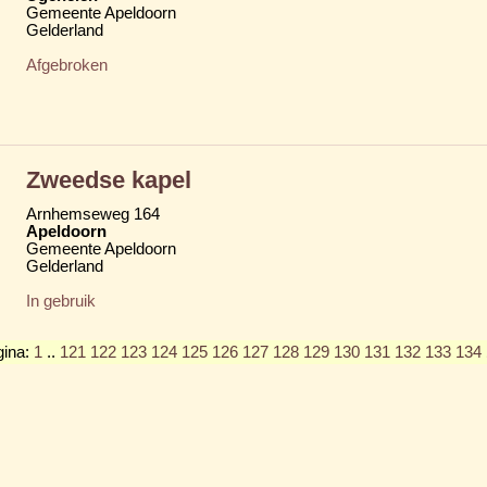
Gemeente Apeldoorn
Gelderland
Afgebroken
Zweedse kapel
Arnhemseweg 164
Apeldoorn
Gemeente Apeldoorn
Gelderland
In gebruik
gina:
1
..
121
122
123
124
125
126
127
128
129
130
131
132
133
134