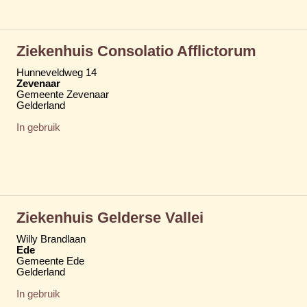
Ziekenhuis Consolatio Afflictorum
Hunneveldweg 14
Zevenaar
Gemeente Zevenaar
Gelderland
In gebruik
Ziekenhuis Gelderse Vallei
Willy Brandlaan
Ede
Gemeente Ede
Gelderland
In gebruik