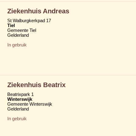
Ziekenhuis Andreas
St Walburgkerkpad 17
Tiel
Gemeente Tiel
Gelderland
In gebruik
Ziekenhuis Beatrix
Beatrixpark 1
Winterswijk
Gemeente Winterswijk
Gelderland
In gebruik