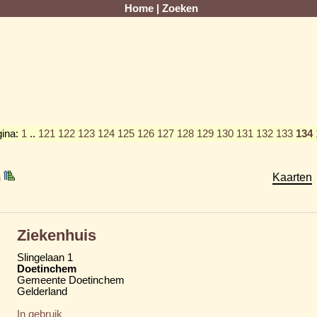
Home
|
Zoeken
ina:
1
..
121
122
123
124
125
126
127
128
129
130
131
132
133
134
m
Kaarten
Ziekenhuis
Slingelaan 1
Doetinchem
Gemeente Doetinchem
Gelderland
In gebruik