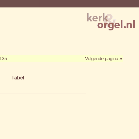
135
Volgende pagina »
Tabel