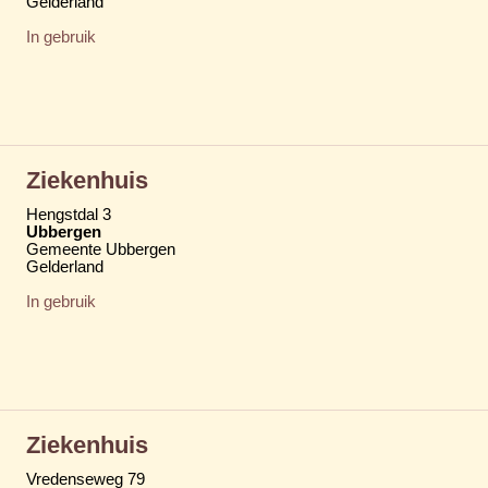
Gelderland
In gebruik
Ziekenhuis
Hengstdal 3
Ubbergen
Gemeente Ubbergen
Gelderland
In gebruik
Ziekenhuis
Vredenseweg 79