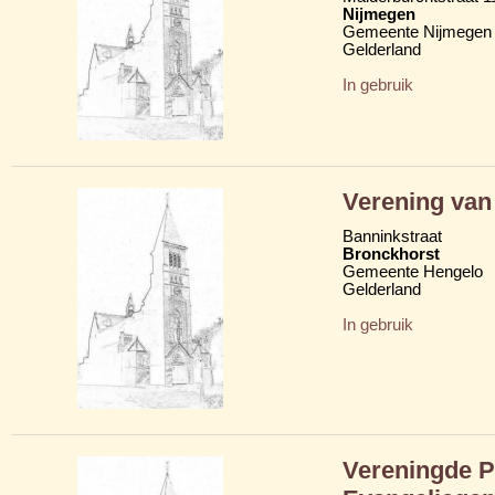
Nijmegen
Gemeente Nijmegen
Gelderland
In gebruik
Verening van 
Banninkstraat
Bronckhorst
Gemeente Hengelo
Gelderland
In gebruik
Vereningde P