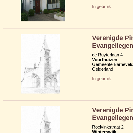
In gebruik
Verenigde Pi
Evangeliege
de Ruyterlaan 4
Voorthuizen
Gemeente Barnevel
Gelderland
In gebruik
Verenigde Pi
Evangeliege
Roelvinkstraat 2
Winterswijk