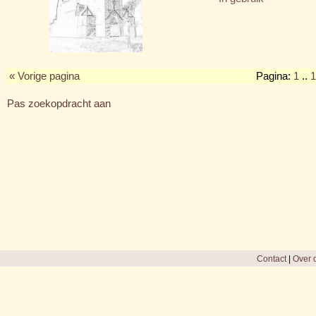
« Vorige pagina
Pagina:
1
..
1
Pas zoekopdracht aan
Contact
|
Over d