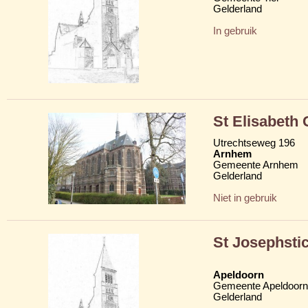
Gelderland
In gebruik
St Elisabeth 
Utrechtseweg 196
Arnhem
Gemeente Arnhem
Gelderland
Niet in gebruik
St Josephsti
Apeldoorn
Gemeente Apeldoorn
Gelderland