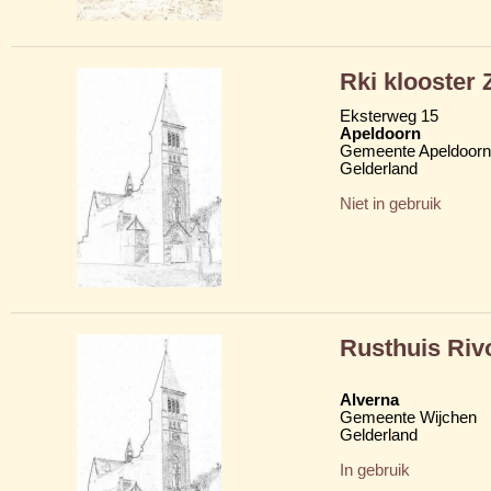
Rki klooster 
Eksterweg 15
Apeldoorn
Gemeente Apeldoorn
Gelderland
Niet in gebruik
Rusthuis Riv
Alverna
Gemeente Wijchen
Gelderland
In gebruik