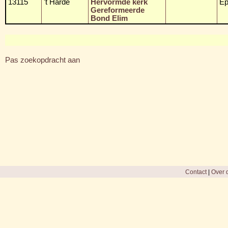
13115
't Harde
Hervormde kerk
Ep
Gereformeerde
Bond Elim
Pas zoekopdracht aan
Contact
|
Over d