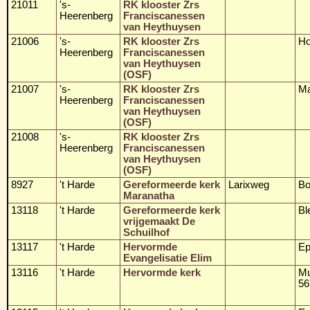
21011
's-
RK klooster Zrs
Heerenberg
Franciscanessen
van Heythuysen
21006
's-
RK klooster Zrs
Ho
Heerenberg
Franciscanessen
van Heythuysen
(OSF)
21007
's-
RK klooster Zrs
Ma
Heerenberg
Franciscanessen
van Heythuysen
(OSF)
21008
's-
RK klooster Zrs
Heerenberg
Franciscanessen
van Heythuysen
(OSF)
8927
't Harde
Gereformeerde kerk
Larixweg
B
Maranatha
13118
't Harde
Gereformeerde kerk
Bl
vrijgemaakt De
Schuilhof
13117
't Harde
Hervormde
Ep
Evangelisatie Elim
13116
't Harde
Hervormde kerk
Mu
56