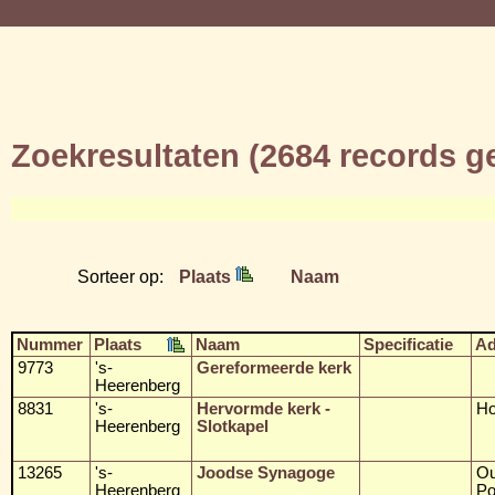
Zoekresultaten (2684 records 
Sorteer op:
Plaats
Naam
Nummer
Plaats
Naam
Specificatie
Ad
9773
's-
Gereformeerde kerk
Heerenberg
8831
's-
Hervormde kerk -
Ho
Heerenberg
Slotkapel
13265
's-
Joodse Synagoge
O
Heerenberg
Po