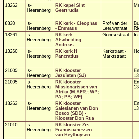
13262
's-
RK kapel Sint
Ma
Heerenberg
Geertrudis
8830
's-
RK kerk - Cleophas
Prof van der
Bu
Heerenberg
- Emmaus
Leeuwstraat
Ri
13261
's-
RK kerk
Goorsestraat
In
Heerenberg
Afscheiding
Andreas
13260
's-
RK kerk H
Kerkstraat -
Ho
Heerenberg
Pancratius
Marktstraat
21009
's-
RK klooster
E
Heerenberg
Jezuïeten (SJ)
13
21005
's-
RK klooster
E
Heerenberg
Missionarissen van
13
Afrika (M.AFR.; WP;
PA; PB; WF)
13263
's-
RK klooster
E
Heerenberg
Salesianen van Don
13
Bosco (SDB) -
Klooster Don Rua
21010
's-
RK klooster Zrs
Heerenberg
Franciscanessen
van Heythuysen