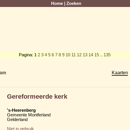
Home
|
Zoeken
Pagina:
1
2
3
4
5
6
7
8
9
10
11
12
13
14
15
.. 135
am
Kaarten
Gereformeerde kerk
's-Heerenberg
Gemeente Montferland
Gelderland
Niet in gebruik