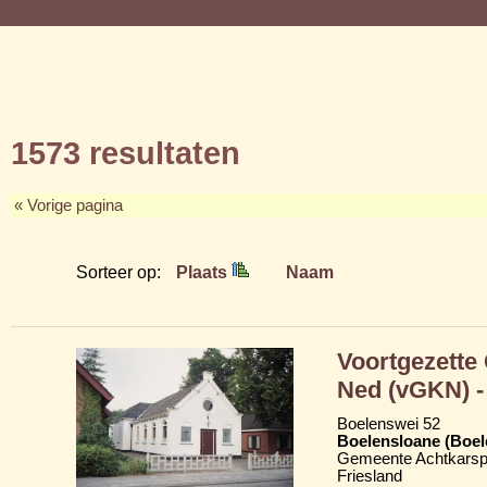
1573 resultaten
« Vorige pagina
Sorteer op:
Plaats
Naam
Voortgezette
Ned (vGKN) - 
Boelenswei 52
Boelensloane (Boel
Gemeente Achtkarsp
Friesland