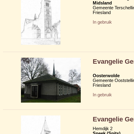
Midsland
Gemeente Terschelli
Friesland
In gebruik
Evangelie G
Oosterwolde
Gemeente Ooststelli
Friesland
In gebruik
Evangelie G
Hemdijk 2
Sneek (Snits)