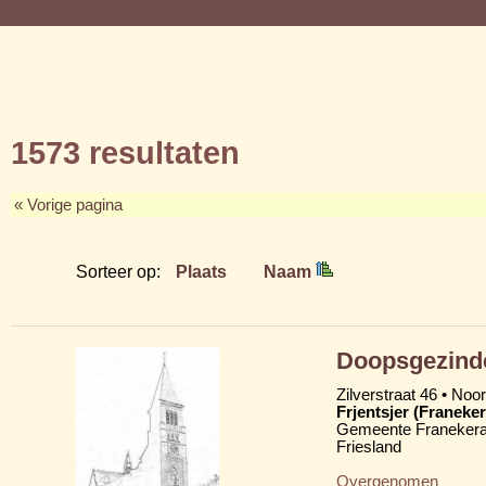
1573 resultaten
« Vorige pagina
Sorteer op:
Plaats
Naam
Doopsgezinde
Zilverstraat 46 • Noo
Frjentsjer (Franeker
Gemeente Franekera
Friesland
Overgenomen