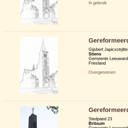
In gebruik
Gereformeerd
Gijsbert Japicxstrjitte
Stiens
Gemeente Leeuward
Friesland
Overgenomen
Gereformeer
Stedpaed 23
Britsum
Gemeente Leeuward