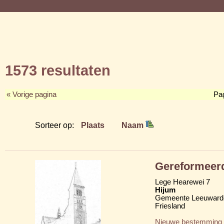
1573 resultaten
« Vorige pagina
Pa
Sorteer op:
Plaats
Naam
Gereformeerd
Lege Hearewei 7
Hijum
Gemeente Leeuward
Friesland
Nieuwe bestemming