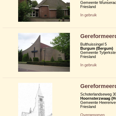
Gemeente Wunserad
Friesland
In gebruik
Gereformeerd
Bulthuissingel 5
Burgum (Bergum)
Gemeente Tytjerkster
Friesland
In gebruik
Gereformeerd
Schoterlandseweg 30 
Hoornsterzwaag (H
Gemeente Heerenve
Friesland
Overgenomen