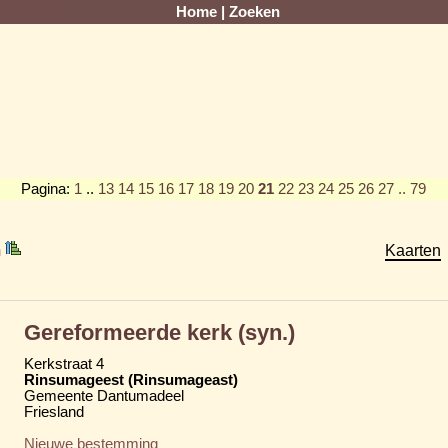
Home
|
Zoeken
Pagina:
1
..
13
14
15
16
17
18
19
20
21
22
23
24
25
26
27
.. 79
m
Kaarten
Gereformeerde kerk (syn.)
Kerkstraat 4
Rinsumageest (Rinsumageast)
Gemeente Dantumadeel
Friesland
Nieuwe bestemming