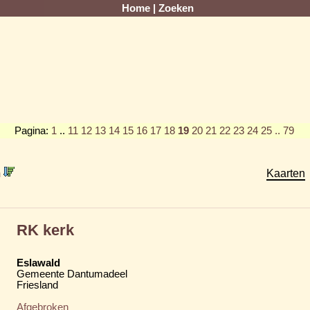
Home
|
Zoeken
Pagina:
1
..
11
12
13
14
15
16
17
18
19
20
21
22
23
24
25
.. 79
m
Kaarten
RK kerk
Eslawald
Gemeente Dantumadeel
Friesland
Afgebroken