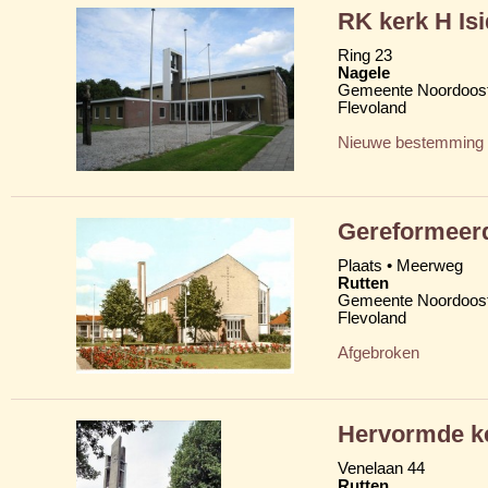
RK kerk H Is
Ring 23
Nagele
Gemeente Noordoost
Flevoland
Nieuwe bestemming
Gereformeer
Plaats • Meerweg
Rutten
Gemeente Noordoost
Flevoland
Afgebroken
Hervormde 
Venelaan 44
Rutten