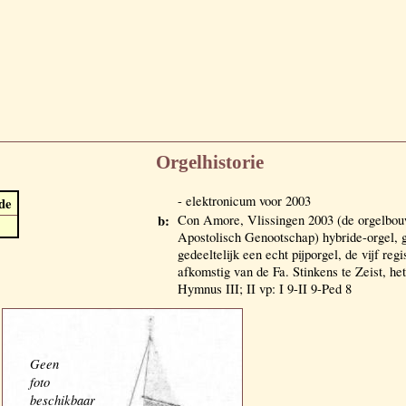
Orgelhistorie
- elektronicum voor 2003
de
b:
Con Amore, Vlissingen 2003 (de orgelbo
Apostolisch Genootschap) hybride-orgel, g
gedeeltelijk een echt pijporgel, de vijf reg
afkomstig van de Fa. Stinkens te Zeist, he
Hymnus III; II vp: I 9-II 9-Ped 8
Geen
foto
beschikbaar