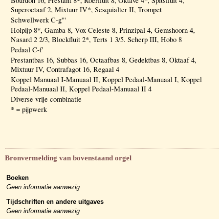
Bourdon 16, Prestant 8*, Roerfluit 8, Oktave 4*, Spitsfluit 4,
Superoctaaf 2, Mixtuur IV*, Sesquialter II, Trompet
Schwellwerk C-g'''
Holpijp 8*, Gamba 8, Vox Celeste 8, Prinzipal 4, Gemshoorn 4,
Nasard 2 2/3, Blockfluit 2*, Terts 1 3/5. Scherp III, Hobo 8
Pedaal C-f'
Prestantbas 16, Subbas 16, Octaafbas 8, Gedektbas 8, Oktaaf 4,
Mixtuur IV, Contrafagot 16, Regaal 4
Koppel Manuaal I-Manuaal II, Koppel Pedaal-Manuaal I, Koppel
Pedaal-Manuaal II, Koppel Pedaal-Manuaal II 4
Diverse vrije combinatie
* = pijpwerk
Bronvermelding van bovenstaand orgel
Boeken
Geen informatie aanwezig
Tijdschriften en andere uitgaves
Geen informatie aanwezig