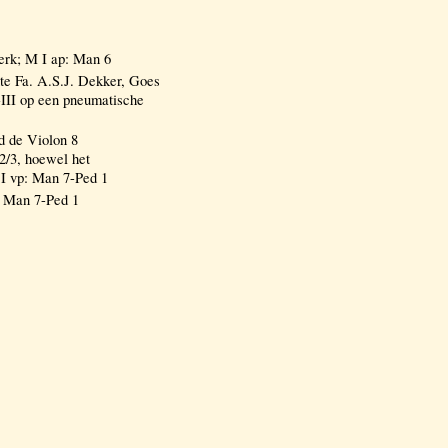
rk; M I ap: Man 6
Fa. A.S.J. Dekker, Goes
-III op een pneumatische
d de Violon 8
2/3, hoewel het
 I vp: Man 7-Ped 1
: Man 7-Ped 1