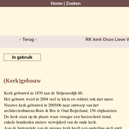
Home
|
Zoeken
↑ Terug ↑
RK kerk Onze Lieve Vr
In gebruik
(Kerk)gebouw
Kerk gebouwd in 1870 aan de Strijensedijk 60.
Het gebouw werd in 2004 veel te klein en voldoet ook niet meer.
Nieuwe kerk gebouwd in 2005/06 naar ontwerp van het
architectenbureau Roos & Ros te Oud Beijerland, 156 zitplaatsten.
De kerk staat op de plaats waar vroeger een basisschool stond,
enkele honderden meters verwijderd van de oude kerk.
Aan de buitenzijde van de nieuwe kerk heeft een ouderling op 8 april