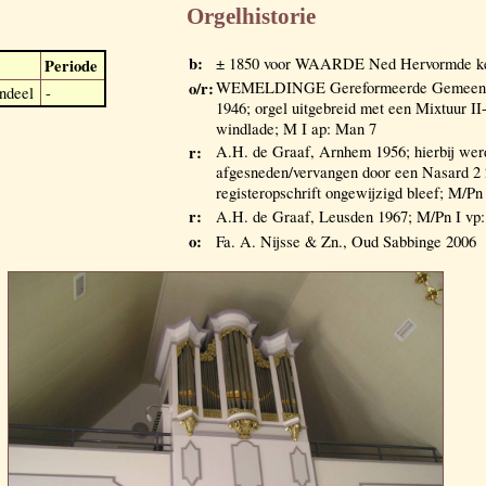
Orgelhistorie
b:
± 1850 voor WAARDE Ned Hervormde ke
Periode
o/r:
WEMELDINGE Gereformeerde Gemeente 
ndeel
-
1946; orgel uitgebreid met een Mixtuur II
windlade; M I ap: Man 7
r:
A.H. de Graaf, Arnhem 1956; hierbij wer
afgesneden/vervangen door een Nasard 2 
registeropschrift ongewijzigd bleef; M/Pn
r:
A.H. de Graaf, Leusden 1967; M/Pn I vp
o:
Fa. A. Nijsse & Zn., Oud Sabbinge 2006