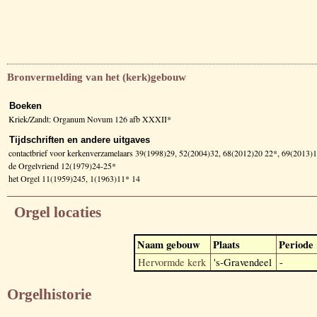
Bronvermelding van het (kerk)gebouw
Boeken
Kriek/Zandt: Organum Novum 126 afb XXXII*
Tijdschriften en andere uitgaves
contactbrief voor kerkenverzamelaars 39(1998)29, 52(2004)32, 68(2012)20 22*, 69(2013)
de Orgelvriend 12(1979)24-25*
het Orgel 11(1959)245, 1(1963)11* 14
Orgel locaties
Naam gebouw
Plaats
Periode
Hervormde kerk
's-Gravendeel
-
Orgelhistorie