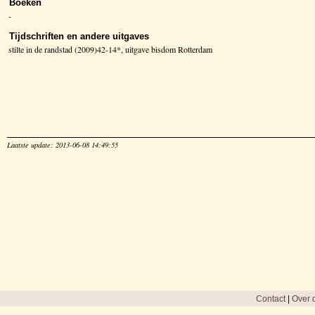
Boeken
-
Tijdschriften en andere uitgaves
stilte in de randstad (2009)42-14*, uitgave bisdom Rotterdam
Laatste update: 2013-06-08 14:49:55
Contact
|
Over d