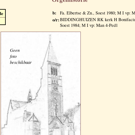
b:
Fa. Elbertse & Zn., Soest 1980; M I vp: 
de
o/r:
BIDDINGHUIZEN RK kerk H Bonifacius 
Soest 1984; M I vp: Man 4-Ped1
Geen
foto
beschikbaar