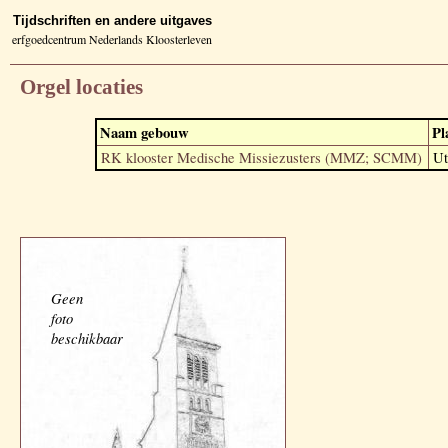
Tijdschriften en andere uitgaves
erfgoedcentrum Nederlands Kloosterleven
Orgel locaties
Naam gebouw
Pl
RK klooster Medische Missiezusters (MMZ; SCMM)
Ut
Geen
foto
beschikbaar