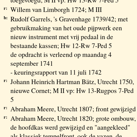
r:
Willem van Limborgh 1724; M III
b:
Rudolf Garrels, 's Gravenhage 1739/42; met
gebruikmaking van het oude pijpwerk een
nieuw instrument met vrij pedaal in de
bestaande kassen; Hw 12-Rw 7-Ped 5
de opdracht is verleend op maandag 4
september 1741
- keuringsrapport van 11 juli 1742
r:
Johann Heinrich Hartman Bätz, Utrecht 1750,
nieuwe Cornet; M II vp: Hw 13-Rugpos 7-Ped
5
r:
Abraham Meere, Utrecht 1807; front gewijzigd
r:
Abraham Meere, Utrecht 1820; grote ombouw,
de hoofdkas werd gewijzigd en "aangekleed"
als klassiek tempelfront, ook de vazen, de