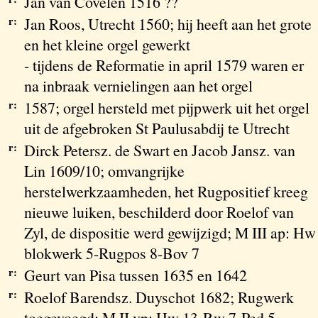
Jan van Covelen 1516 ??
r:
Jan Roos, Utrecht 1560; hij heeft aan het grote
en het kleine orgel gewerkt
- tijdens de Reformatie in april 1579 waren er
na inbraak vernielingen aan het orgel
r:
1587; orgel hersteld met pijpwerk uit het orgel
uit de afgebroken St Paulusabdij te Utrecht
r:
Dirck Petersz. de Swart en Jacob Jansz. van
Lin 1609/10; omvangrijke
herstelwerkzaamheden, het Rugpositief kreeg
nieuwe luiken, beschilderd door Roelof van
Zyl, de dispositie werd gewijzigd; M III ap: Hw
blokwerk 5-Rugpos 8-Bov 7
r:
Geurt van Pisa tussen 1635 en 1642
r:
Roelof Barendsz. Duyschot 1682; Rugwerk
toegevoegd; M II vp: Hw 13-Rw 7-Ped 5