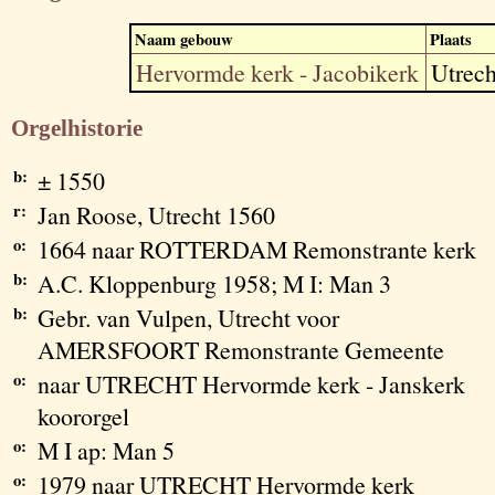
Naam gebouw
Plaats
Hervormde kerk - Jacobikerk
Utrech
Orgelhistorie
b:
± 1550
r:
Jan Roose, Utrecht 1560
o:
1664 naar ROTTERDAM Remonstrante kerk
b:
A.C. Kloppenburg 1958; M I: Man 3
b:
Gebr. van Vulpen, Utrecht voor
AMERSFOORT Remonstrante Gemeente
o:
naar UTRECHT Hervormde kerk - Janskerk
koororgel
o:
M I ap: Man 5
o:
1979 naar UTRECHT Hervormde kerk