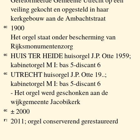
veiling gekocht en opgesteld in haar
kerkgebouw aan de Ambachtstraat
o:
1900
Het orgel staat onder bescherming van
Rijksmonumentenzorg
o:
HUIS TER HEIDE huisorgel J.P. Otte 1959;
kabinetorgel M I: bas 5-discant 6
o:
UTRECHT huisorgel J.P. Otte 19..;
kabinetorgel M I: bas 5-discant 6
- Het orgel werd geschonken aan de
wijkgemeente Jacobikerk
o:
± 2000
r:
2011; orgel conserverend gerestaureerd