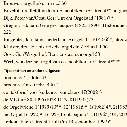
Brouwer: orgelluiken in ned 66
Buvelot: rondleiding door de Jacobikerk te Utrecht**, uitga
Dijk, Peter van/Oost, Ger: Utrecht Orgelstad (1981)7*
Gregoir, Edouard Georges Jacques (1822-1890): Historique d
222
Jongepier, Jan: langs nederlandse orgels III 10 40 66*, uitg
Kluiver, drs J.H.: historische orgels in Zeeland II 56
Oost, Ger/Wisgerhof, Bert: er staat een orgel 53
Werf, van der: het orgel van de Jacobikerk te Utrecht****
Tijdschriften en andere uitgaves
brochure 7 (5 foto's)*
brochure-Oost Gebr. Bätz 1
contaktbrief voor kerkenverzamelaars 47(2002)3
de Mixtuur 80(1995)1028 1029, 81(1995)23
de Orgelvriend 1(1979)10**, 12(1981)9*, 1(1982)4*, 2(198
het Orgel 1(1952)9, 1(1953)front-pagina*, 11(1965)401, 2(
kerken kijken Utrecht 1 juli t/m 13 september(1997)*