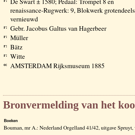
r:
De Swart ± 1580; Pedaal: Trompet 8 en
renaissance-Rugwerk: 9, Blokwerk grotendeels
vernieuwd
r:
Gebr. Jacobus Galtus van Hagerbeer
r:
Müller
r:
Bätz
r:
Witte
o:
AMSTERDAM Rijksmuseum 1885
Bronvermelding van het koo
Boeken
Bouman, mr A.: Nederland Orgelland 41/42, uitgave Spruyt