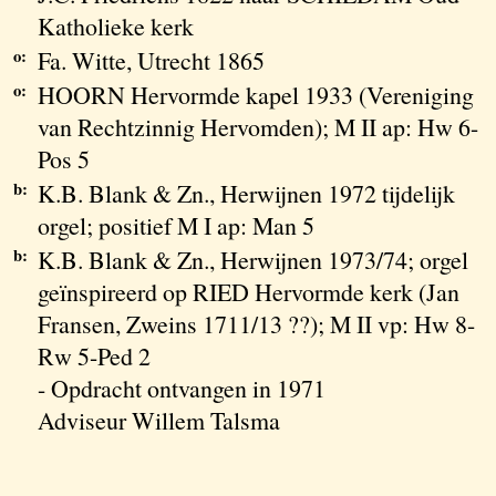
Katholieke kerk
o:
Fa. Witte, Utrecht 1865
o:
HOORN Hervormde kapel 1933 (Vereniging
van Rechtzinnig Hervomden); M II ap: Hw 6-
Pos 5
b:
K.B. Blank & Zn., Herwijnen 1972 tijdelijk
orgel; positief M I ap: Man 5
b:
K.B. Blank & Zn., Herwijnen 1973/74; orgel
geïnspireerd op RIED Hervormde kerk (Jan
Fransen, Zweins 1711/13 ??); M II vp: Hw 8-
Rw 5-Ped 2
- Opdracht ontvangen in 1971
Adviseur Willem Talsma