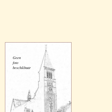
Geen
foto
beschikbaar