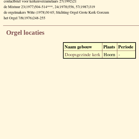
contactbrief voor kerkenverzamelaars 27(1992)21
de Mixtuur 23(1977)504-514***, 24(1978)556, 57(1987)319
de orgelmakers Witte (1978)30 65; Stichting Orgel Grote Kerk Gorcum
het Orgel 7/8(1976)248-255
Orgel locaties
Naam gebouw
Plaats
Periode
Doopsgezinde kerk
Hoorn
-