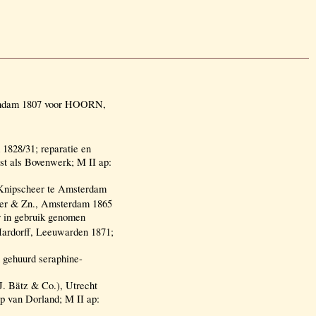
endam 1807 voor HOORN,
828/31; reparatie en
tst als Bovenwerk; M II ap:
Knipscheer te Amsterdam
eer & Zn., Amsterdam 1865
 in gebruik genomen
rdorff, Leeuwarden 1871;
n gehuurd seraphine-
 J. Bätz & Co.), Utrecht
p van Dorland; M II ap: