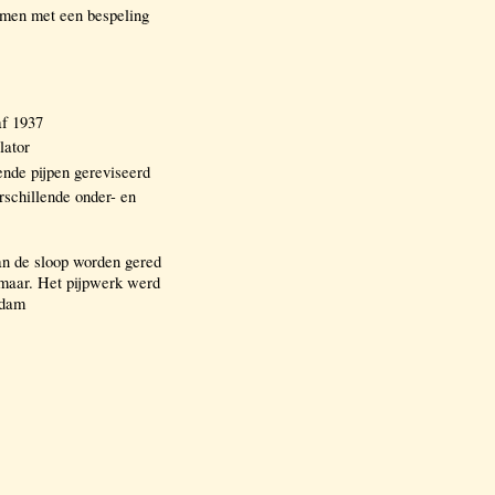
omen met een bespeling
af 1937
lator
ende pijpen gereviseerd
rschillende onder- en
van de sloop worden gered
kmaar. Het pijpwerk werd
ndam