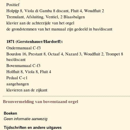
Positief
Holpijp 8, Viola di Gamba 8 discant, Fluit 4, Woudfluit 2
Tremulant, Afsluiting, Ventiel, 2 Blaasbalgen
klavier aan de achterzijde van het orgel
de grondstemmen van het manuaal zijn gedeeld in bas/discant
1871 (Gerstenhauer/Hardorff):
Ondermanuaal C-f3
Bourdon 16, Prestant 8, Octaaf 4, Nazard 3, Woudfluit 2, Trompet 8
bas/discant
Bovenmanuaal C-f3
Holfluit 8, Viola 8, Fluit 4
Pedaal C-c1
aangehangen
klavieren aan de zijkant
Bronvermelding van bovenstaand orgel
Boeken
Geen informatie aanwezig
Tijdschriften en andere uitgaves