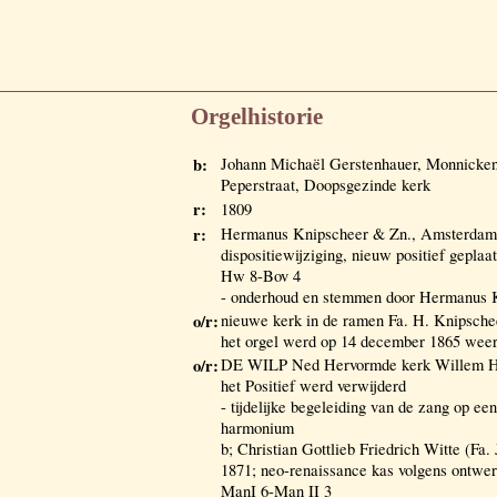
Orgelhistorie
b:
Johann Michaël Gerstenhauer, Monnick
Peperstraat, Doopsgezinde kerk
r:
1809
r:
Hermanus Knipscheer & Zn., Amsterdam 1
dispositiewijziging, nieuw positief geplaa
Hw 8-Bov 4
- onderhoud en stemmen door Hermanus 
o/r:
nieuwe kerk in de ramen Fa. H. Knipsch
het orgel werd op 14 december 1865 weer
o/r:
DE WILP Ned Hervormde kerk Willem Ha
het Positief werd verwijderd
- tijdelijke begeleiding van de zang op ee
harmonium
b; Christian Gottlieb Friedrich Witte (Fa.
1871; neo-renaissance kas volgens ontwer
ManI 6-Man II 3