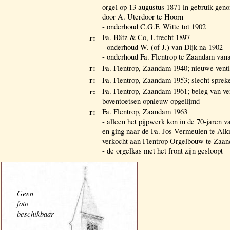
orgel op 13 augustus 1871 in gebruik gen
door A. Uterdoor te Hoorn
- onderhoud C.G.F. Witte tot 1902
r:
Fa. Bätz & Co, Utrecht 1897
- onderhoud W. (of J.) van Dijk na 1902
- onderhoud Fa. Flentrop te Zaandam van
r:
Fa. Flentrop, Zaandam 1940; nieuwe venti
r:
Fa. Flentrop, Zaandam 1953; slecht sprek
r:
Fa. Flentrop, Zaandam 1961; beleg van ve
boventoetsen opnieuw opgelijmd
r:
Fa. Flentrop, Zaandam 1963
- alleen het pijpwerk kon in de 70-jaren 
en ging naar de Fa. Jos Vermeulen te Al
verkocht aan Flentrop Orgelbouw te Zaa
- de orgelkas met het front zijn gesloopt
Geen
foto
beschikbaar