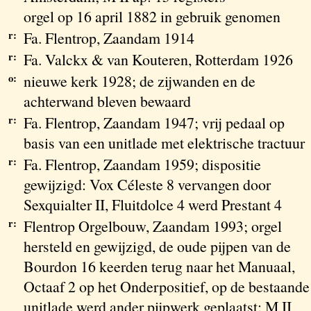
orgel op 16 april 1882 in gebruik genomen
r:
Fa. Flentrop, Zaandam 1914
r:
Fa. Valckx & van Kouteren, Rotterdam 1926
o:
nieuwe kerk 1928; de zijwanden en de
achterwand bleven bewaard
r:
Fa. Flentrop, Zaandam 1947; vrij pedaal op
basis van een unitlade met elektrische tractuur
r:
Fa. Flentrop, Zaandam 1959; dispositie
gewijzigd: Vox Céleste 8 vervangen door
Sexquialter II, Fluitdolce 4 werd Prestant 4
r:
Flentrop Orgelbouw, Zaandam 1993; orgel
hersteld en gewijzigd, de oude pijpen van de
Bourdon 16 keerden terug naar het Manuaal,
Octaaf 2 op het Onderpositief, op de bestaande
unitlade werd ander pijpwerk geplaatst; M II