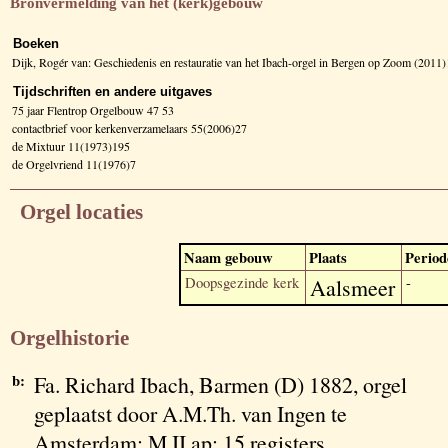
Bronvermelding van het (kerk)gebouw
Boeken
Dijk, Rogér van: Geschiedenis en restauratie van het Ibach-orgel in Bergen op Zoom (2011
Tijdschriften en andere uitgaves
75 jaar Flentrop Orgelbouw 47 53
contactbrief voor kerkenverzamelaars 55(2006)27
de Mixtuur 11(1973)195
de Orgelvriend 11(1976)7
Orgel locaties
Naam gebouw
Plaats
Period
Doopsgezinde kerk
Aalsmeer
-
Orgelhistorie
b:
Fa. Richard Ibach, Barmen (D) 1882, orgel
geplaatst door A.M.Th. van Ingen te
Amsterdam; M II ap: 15 registers