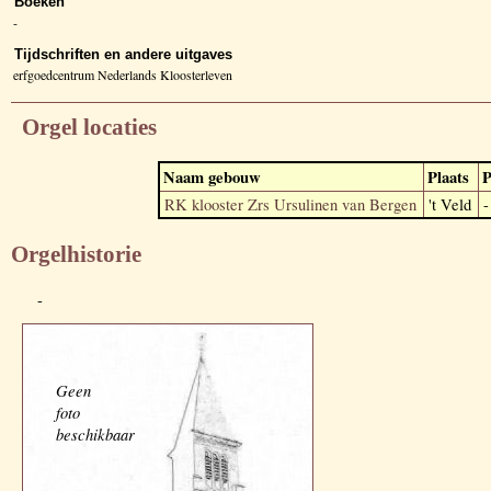
Boeken
-
Tijdschriften en andere uitgaves
erfgoedcentrum Nederlands Kloosterleven
Orgel locaties
Naam gebouw
Plaats
P
RK klooster Zrs Ursulinen van Bergen
't Veld
-
Orgelhistorie
-
Geen
foto
beschikbaar