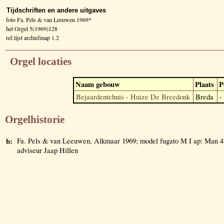
Tijdschriften en andere uitgaves
foto Fa. Pels & van Leeuwen 1969*
het Orgel 5(1969)128
ref.lijst archiefmap 1.2
Orgel locaties
Naam gebouw
Plaats
P
Bejaardentehuis - Huize De Breedonk
Breda
-
Orgelhistorie
b:
Fa. Pels & van Leeuwen, Alkmaar 1969; model fugato M I ap: Man 4
adviseur Jaap Hillen