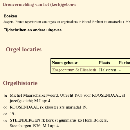
Bronvermelding van het (kerk)gebouw
Boeken
Jespers, Frans: repertorium van orgels en orgelmakers in Noord-Brabant tot omstreeks (1
Tijdschriften en andere uitgaves
-
Orgel locaties
Naam gebouw
Plaats
Perio
Zorgcentrum St Elisabeth
Halsteren
-
Orgelhistorie
b:
Michel Maarschalkerweerd, Utrecht 1903 voor ROOSENDAAL st
jozefgesticht; M I ap: 4
o:
ROOSENDAAL rk klooster zrs mariadal 19..
o:
19..
o:
STEENBERGEN rk kerk st gummarus ko Henk Bolders,
Steenbergen 1976; M I ap: 4