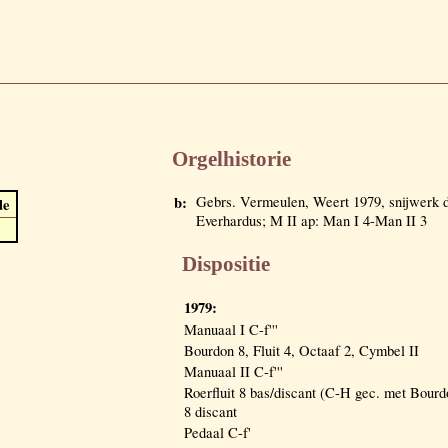
Orgelhistorie
b:
Gebrs. Vermeulen, Weert 1979, snijwerk d
de
Everhardus; M II ap: Man I 4-Man II 3
Dispositie
1979:
Manuaal I C-f'''
Bourdon 8, Fluit 4, Octaaf 2, Cymbel II
Manuaal II C-f'''
Roerfluit 8 bas/discant (C-H gec. met Bourd
8 discant
Pedaal C-f'