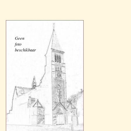
Geen
foto
beschikbaar