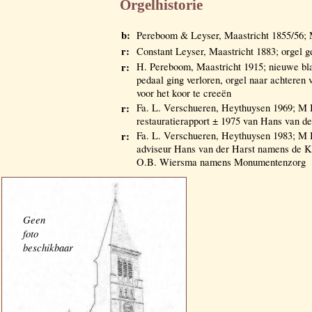
Orgelhistorie
b:
Pereboom & Leyser, Maastricht 1855/56; 
r:
Constant Leyser, Maastricht 1883; orgel g
r:
H. Pereboom, Maastricht 1915; nieuwe bla
pedaal ging verloren, orgel naar achteren 
voor het koor te creeën
r:
Fa. L. Verschueren, Heythuysen 1969; M 
restauratierapport ± 1975 van Hans van de
r:
Fa. L. Verschueren, Heythuysen 1983; M 
adviseur Hans van der Harst namens de 
O.B. Wiersma namens Monumentenzorg
Geen
foto
beschikbaar