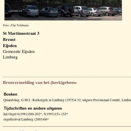
Foto: Flip Veldmans
St Martinusstraat 3
Breust
Eijsden
Gemeente Eijsden
Limburg
Bronvermelding van het (kerk)gebouw
Boeken
Quaedvlieg, G.M.I.: Kerkorgels in Limburg (1975)4 32, uitgave Provinciaal Comité‚ Limbu
Tijdschriften en andere uitgaves
het Orgel 6(1981)200-202*, 5(1993)151-152*
orgelfestival Limburg (2003)66*