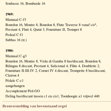
Soubasse 16, Bombarde 16
1969:
Manuaal C-f3
Bourdon 16, Montre 8, Bourdon 8, Flute Traverse 8 vanaf cisº,
Prestant 4, Fluit 4, Quint 3, Fourniture II, Trompet 8
Pedaal C-f1
Subbas 16 (tr.)
1980:
Manuaal C-g3
Bourdon 16, Montre 8, Viola di Gamba 8 bas/discant, Bourdon 8,
Bilingua 8 discant, Prestant 4, Salicional 4, Flûte 4, Doublette 2,
Fourniture II-III-IV 2, Cornet IV 4 discant, Trompette 8 bas/discant,
Clairon 4
Pédale C-c1
aangehangen
Accouplement Péd-GO
Deling bas/discant tussen c1 en cis1, Toonhoogte a1 vrijwel 440
Bronvermelding van bovenstaand orgel