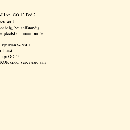
M I vp: GO 13-Ped 2
ezuiverd
asbalg, het zelfstandig
verplaatst om meer ruimte
I vp: Man 9-Ped 1
r Harst
I ap: GO 13
KKOR onder supervisie van