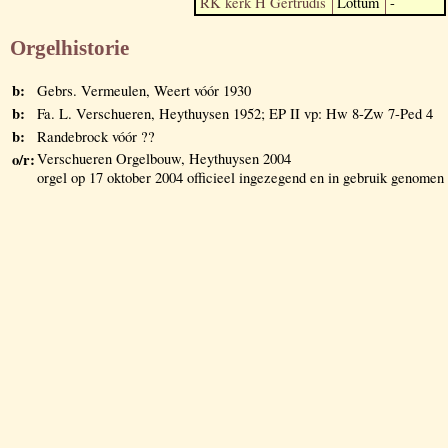
RK kerk H Gertrudis
Lottum
-
Orgelhistorie
b:
Gebrs. Vermeulen, Weert vóór 1930
b:
Fa. L. Verschueren, Heythuysen 1952; EP II vp: Hw 8-Zw 7-Ped 4
b:
Randebrock vóór ??
o/r:
Verschueren Orgelbouw, Heythuysen 2004
orgel op 17 oktober 2004 officieel ingezegend en in gebruik genomen