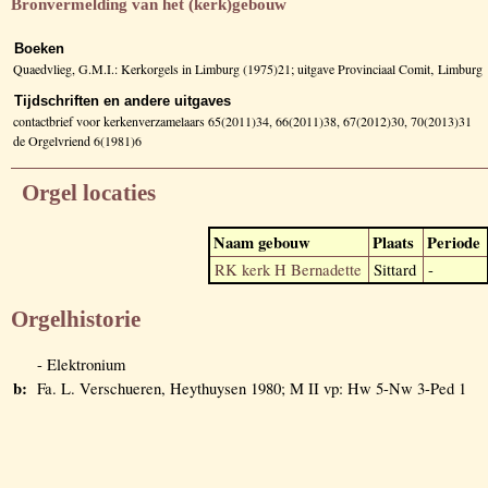
Bronvermelding van het (kerk)gebouw
Boeken
Quaedvlieg, G.M.I.: Kerkorgels in Limburg (1975)21; uitgave Provinciaal Comit‚ Limburg
Tijdschriften en andere uitgaves
contactbrief voor kerkenverzamelaars 65(2011)34, 66(2011)38, 67(2012)30, 70(2013)31
de Orgelvriend 6(1981)6
Orgel locaties
Naam gebouw
Plaats
Periode
RK kerk H Bernadette
Sittard
-
Orgelhistorie
- Elektronium
b:
Fa. L. Verschueren, Heythuysen 1980; M II vp: Hw 5-Nw 3-Ped 1