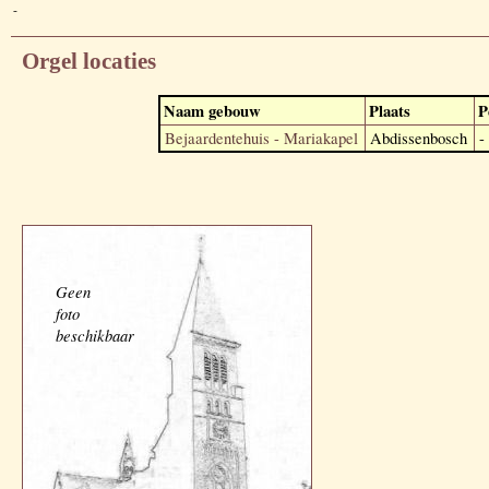
-
Orgel locaties
Naam gebouw
Plaats
P
Bejaardentehuis - Mariakapel
Abdissenbosch
-
Geen
foto
beschikbaar