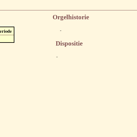
Orgelhistorie
-
eriode
Dispositie
-