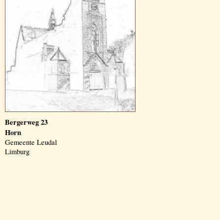
Bergerweg 23
Horn
Gemeente Leudal
Limburg