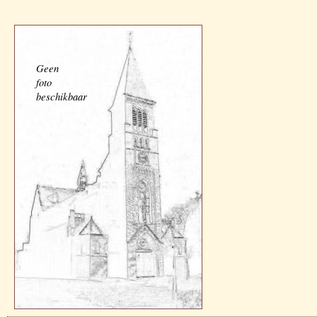
Geen
foto
beschikbaar