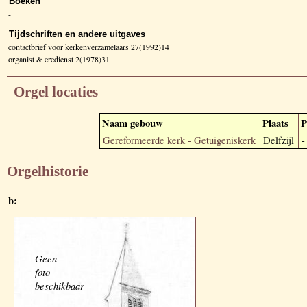
Boeken
-
Tijdschriften en andere uitgaves
contactbrief voor kerkenverzamelaars 27(1992)14
organist & eredienst 2(1978)31
Orgel locaties
Naam gebouw
Plaats
P
Gereformeerde kerk - Getuigeniskerk
Delfzijl
-
Orgelhistorie
b:
Geen
foto
beschikbaar